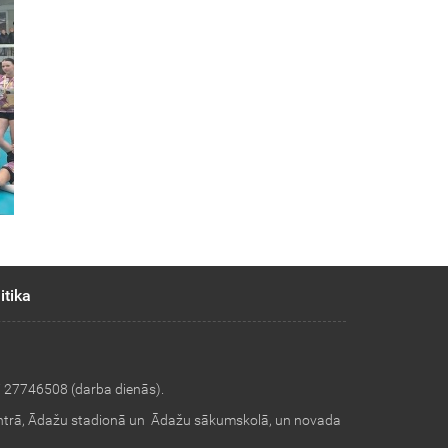
itika
i 27746508 (darba dienās).
ntrā, Ādažu stadionā un Ādažu sākumskolā, un novada