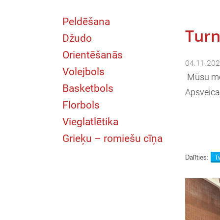
Peldēšana
Turn
Džudo
Orientēšanās
04.11.202
Volejbols
Mūsu meit
Basketbols
Apsveic
Florbols
Vieglatlētika
Grieķu – romiešu cīņa
Dalīties:
Tw