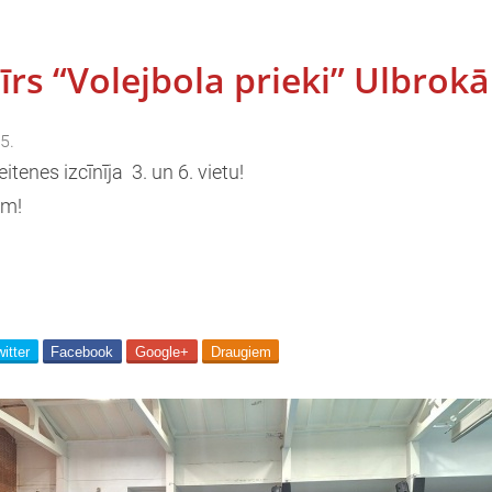
īrs “Volejbola prieki” Ulbrokā
5.
enes izcīnīja 3. un 6. vietu!
am!
itter
Facebook
Google+
Draugiem