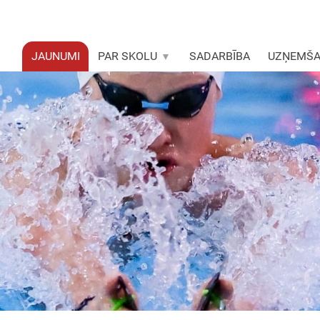
JAUNUMI
PAR SKOLU
SADARBĪBA
UZŅEMŠ