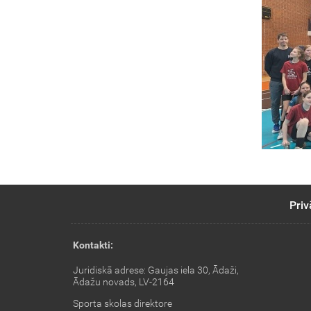
Priv
Kontakti:
Juridiskā adrese: Gaujas iela 30, Ādaži,
Ādažu novads, LV-2164
Sporta skolas direktore