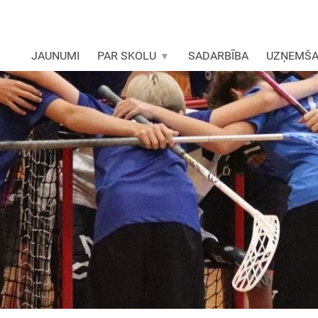
JAUNUMI
PAR SKOLU
SADARBĪBA
UZŅEMŠ