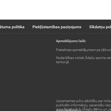
ātuma politika
Piekļūstamības paziņojums
Sīkdatņu pol
Apmeklējumu laiki:
Pieteikties apmeklējumam pa tālrun
Nodarbības notiek Ādažu sporta ce
teritorijā.
Uzņemamies pilnu atbildību par mūsu
publicēto informāciju, sacensību rezu
www.facebook.lv
(Ādažu Bērnu un Ja