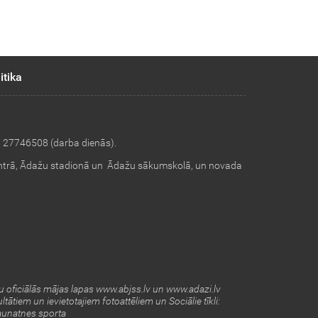
itika
i 27746508 (darba dienās).
ntrā, Ādažu stadionā un Ādažu sākumskolā, un novada
 oficiālās mājas lapas www.abjss.lv un www.adazi.lv
ltātiem un ievietotajiem fotoattēliem un
Sociālie tīkli:
unatnes sporta