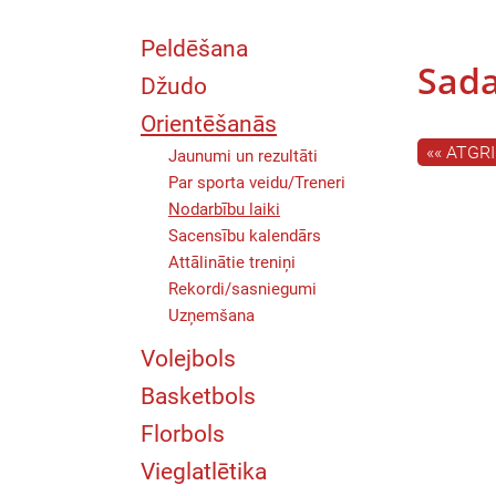
Peldēšana
Sada
Džudo
Orientēšanās
«« ATGR
Jaunumi un rezultāti
Par sporta veidu/Treneri
Nodarbību laiki
Sacensību kalendārs
Attālinātie treniņi
Rekordi/sasniegumi
Uzņemšana
Volejbols
Basketbols
Florbols
Vieglatlētika