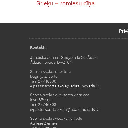
Grieķu – romiešu cīņa
Priv
Kontakti:
Juridiskā adrese: Gaujas iela 30, Ādaži,
Ādažu novads, LV-2164
Sporta skolas direktore
Dagnija Zilberte
Tālr. 27746508
e-pasts:
sporta.skola@adazunovads.lv
Sporta skolas direktores vietniece
Ieva Bērziņa
Tālr. 27746508
e-pasts:
sporta.skola@adazunovads.lv
Sporta skolas vecākā lietvede
Agnese Ziemele