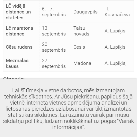
LČ vidējā
6. - 7.
T.
distance un
Daugavpils
septembris
Kosmačeva
stafetes
Lč maratona
13.
Talsu
A. Lupiķis.
distance
septembris
novads
20.
Cēsu rudens
Cēsis
A. Lupiķis
septembris
Mežmalas
27.
Madona
A. Lupiķis,
kauss
septembris
Oktobris:
Lai šī tīmekļa vietne darbotos, mēs izmantojam
4.
T.
Siguldas rudens
Sigulda
tehniskās sīkdatnes. Ar Jūsu piekrišanu, papildus šajā
oktobris
Kosmačeva
vietnē, interneta vietnes apmeklējuma analīzei un
5.
lietošanas pieredzes uzlabošanai var tikt izmantotas
Tukuma kauss
Tukums
A. Lupiķis.
oktobris
statistikas sīkdatnes. Lai uzzinātu vairāk par mūsu
sīkdatņu politiku, lūdzam noklikšķināt uz pogas “Vairāk
Ziemeļkurzemes
11.
Užava
A. Lupiķis
informācijas”.
čempionāts
oktobris
Kāpas kausi
19. oktobris
A. Lupiķis,