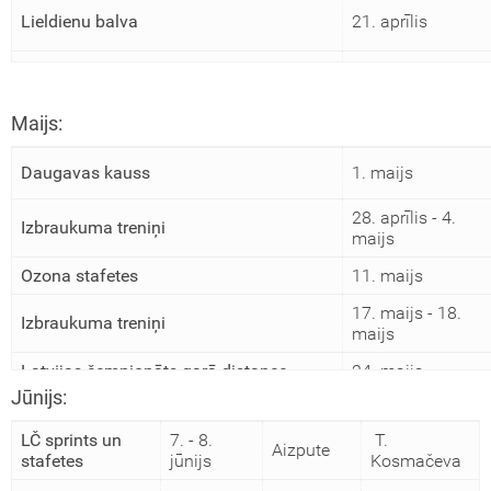
Lieldienu balva
21. aprīlis
Aronas kausi
26. - 27. aprīlis
Maijs:
Daugavas kauss
1. maijs
28. aprīlis - 4.
Izbraukuma treniņi
maijs
Ozona stafetes
11. maijs
17. maijs - 18.
Izbraukuma treniņi
maijs
Latvijas čempionāts garā distance
24. maijs
Jūnijs:
Baltijas čempionāts
23. - 25. maijs
LČ sprints un
7. - 8.
T.
Aizpute
stafetes
jūnijs
Kosmačeva
Mazā balva
31. maijs - 1. jūnij