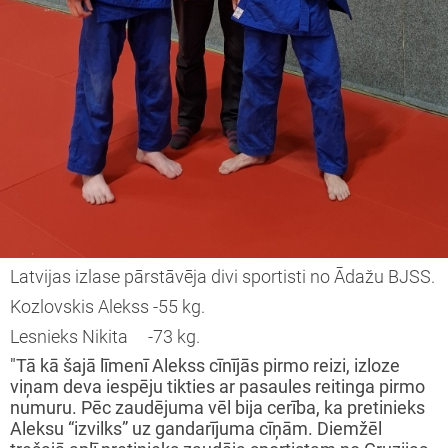
Latvijas izlase pārstāvēja divi sportisti no Ādažu BJSS.
Kozlovskis Alekss -55 kg.
Lesnieks Nikita -73 kg.
"Tā kā šajā līmenī Alekss cīnījās pirmo reizi, izloze
viņam deva iespēju tikties ar pasaules reitinga pirmo
numuru. Pēc zaudējuma vēl bija cerība, ka pretinieks
Aleksu “izvilks” uz gandarījuma cīņām. Diemžēl