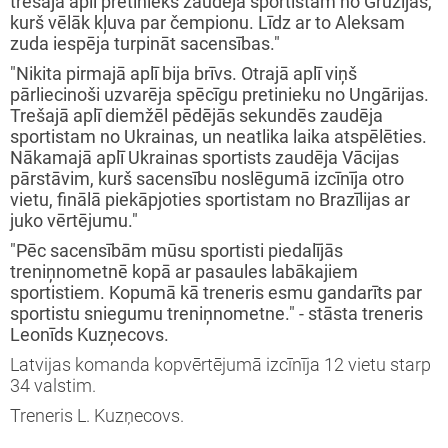
trešajā aplī pretinieks zaudēja sportistam no Gruzijas,
kurš vēlāk kļuva par čempionu. Līdz ar to Aleksam
zuda iespēja turpināt sacensības."
"Nikita pirmajā aplī bija brīvs. Otrajā aplī viņš
pārliecinoši uzvarēja spēcīgu pretinieku no Ungārijas.
Trešajā aplī diemžēl pēdējās sekundēs zaudēja
sportistam no Ukrainas, un neatlika laika atspēlēties.
Nākamajā aplī Ukrainas sportists zaudēja Vācijas
pārstāvim, kurš sacensību noslēgumā izcīnīja otro
vietu, finālā piekāpjoties sportistam no Brazīlijas ar
juko vērtējumu."
"Pēc sacensībām mūsu sportisti piedalījās
treniņnometnē kopā ar pasaules labākajiem
sportistiem. Kopumā kā treneris esmu gandarīts par
sportistu sniegumu treniņnometne." - stāsta treneris
Leonīds Kuzņecovs.
Latvijas komanda kopvērtējumā izcīnīja 12 vietu starp
34 valstim.
Treneris L. Kuzņecovs.