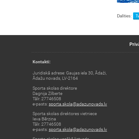
Dalīties:
Tw
Priv
Kontakti:
Juridiskā adrese: Gaujas iela 30, Ādaži,
Ādažu novads, LV-2164
Sporta skolas direktore
Dagnija Zilberte
Tālr. 27746508
e-pasts:
sporta.skola@adazunovads.lv
Sporta skolas direktores vietniece
Ieva Bērziņa
Tālr. 27746508
e-pasts:
sporta.skola@adazunovads.lv