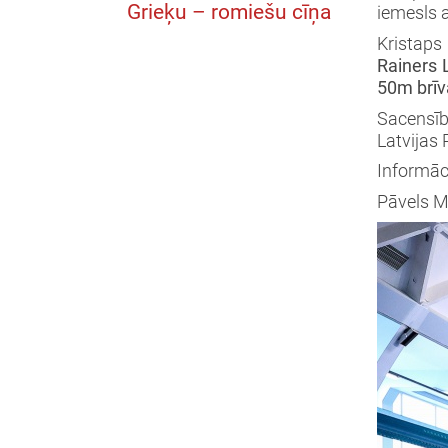
Grieķu – romiešu cīņa
iemesls 
Kristaps
Rainers 
50m brīva
Sacensīb
Latvijas
Informāc
Pāvels 