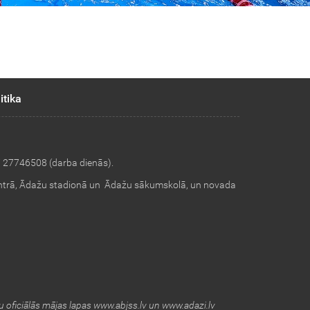
itika
i 27746508 (darba dienās).
ntrā, Ādažu stadionā un Ādažu sākumskolā, un novada
 oficiālās mājas lapas www.abjss.lv un www.adazi.lv