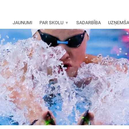
JAUNUMI
PAR SKOLU
SADARBĪBA
UZŅEMŠ