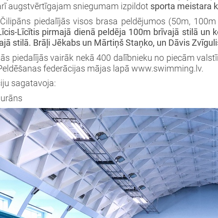
arī augstvērtīgajam sniegumam izpildot
sporta meistara 
 Čilipāns piedalījās visos brasa peldējumos (50m, 100m
Līcis-Līcītis pirmajā dienā peldēja 100m brīvajā stilā un
jā stilā. Brāļi Jēkabs un Mārtiņš Staņko, un Dāvis Zvīguli
ās piedalījās vairāk nekā 400 dalībnieku no piecām valstī
 Peldēšanas federācijas mājas lapā www.swimming.lv.
iju sagatavoja:
Murāns