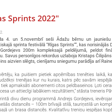
as Sprints 2022"
2.
da 4. un 5.novembrī seši
Ādažu bērnu un jauniešu s
tiskajā sprinta festivālā “Rīgas Sprints””, kas norisinā
Gordejevs 200m kompleksajā peldējumā, peldot fināl
u. Savus personīgos rekordus uzlaboja Kristaps Čilipāns
ins aizvien slēgts, cienījamu sniegumu parādīja arī Raine
vērtēju, ka puišiem pietiek apņēmības trenēties laikā, 
udzēkņi trenējas kur nu kurais, katrs pēc savām iespējā
u tiek apmaksāti abonementi citos peldbaseinos. Ļoti cera
cesa un attiecīgi labākiem rezultātiem,” stāsta treneris P
rintā divu dienu programmā Andrejs Gordejevs, ievērojam
sešās distancēs – 100m brīvajā stilā, tauriņstilā un komp
ajā un brasa distancēs. Kvalitatīvu treniņu iespējas kopš