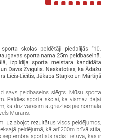
porta skolas peldētāji piedalījās “10.
jās Daugavas sporta nama 25m peldbaseinā.
ā, izpildīja sporta meistara kandidāta
 un Dāvis Zvīgulis. Neskatoties, ka Ādažu
rs Līcis-Līcītis, Jēkabs Staņko un Mārtiņš
kad savs peldbaseins slēgts. Mūsu sporta
m. Paldies sporta skolai, ka vismaz daļai
m, ka drīz varēsim atgriezties pie normāla
āvels Murāns.
i uzlabojot rezultātus visos peldējumos,
leksajā peldējumā, kā arī 200m brīvā stila,
 septembra sportists radis Lietuvā, kas ir