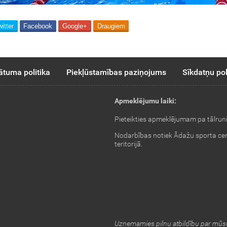
itter
Facebook
Google+
Draugiem
ātuma politika
Piekļūstamības paziņojums
Sīkdatņu pol
Apmeklējumu laiki:
Pieteikties apmeklējumam pa tālrun
Nodarbības notiek Ādažu sporta ce
teritorijā.
Uzņemamies pilnu atbildību par mūsu