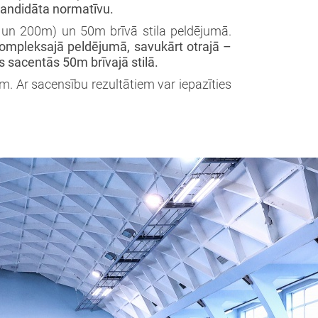
kandidāta normatīvu.
 un 200m) un 50m brīvā stila peldējumā.
 kompleksajā peldējumā, savukārt otrajā –
s sacentās 50m brīvajā stilā.
m. Ar sacensību rezultātiem var iepazīties