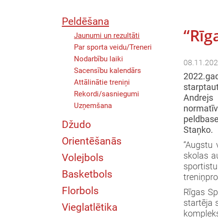
Peldēšana
“Rīg
Jaunumi un rezultāti
Par sporta veidu/Treneri
Nodarbību laiki
08.11.202
Sacensību kalendārs
2022.ga
Attālinātie treniņi
starptau
Rekordi/sasniegumi
Andrejs 
Uzņemšana
normatīv
peldbase
Džudo
Staņko.
Orientēšanās
“Augstu 
skolas a
Volejbols
sportist
Basketbols
treniņpro
Florbols
Rīgas Sp
startēja 
Vieglatlētika
kompleks