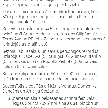
kopvērtējumā izcīnot augsto piekto vietu.
Teicams sniegums arī Aleksandrai Radionovai, kura
50m peldējumā uz muguras sacensībās B finālā
izcīnīja augsto 10. vietu.
Sacensību noslēgumā 4x50m kompleksajā stafetes
peldējumā Arturs Andrijausks, Kristaps Čilipāns, Artis
Toms Āva un Rūdolfs Zeibots 14 komandu konkurencē
ierindojās astotajā vietā.
Sezonu labi iesākuši un savus personīgos rekordus
uzlabojuši Dace Āva (50 tauriņstils), Gustavs Staņko
(50m brīvais stils) un Rūdolfs Zeibots (50m brīvais
stils un 50m tauriņstils).
Kristaps Čilipāns startēja 50m un 100m distancēs,
taču traumas dēļ cīņā par medaļām neiesaistījās.
Sacensībās piedalījās arī Kārlis Vanags, Domeniks
Duncāns un Amelija Seržante.
starptautiskais peldēšanas sprinta festivāls
“Rīgas Sprints 2025” norisinājās 31. oktobrī un 1.