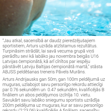
“Jau atkal, sacensībā ar daudz pieredzējušajiem
sportistiem, Arturs uzrāda atzīstamus rezultātus.
Turpināsim strādāt, lai savā vecuma grupā viņš
pierādītu sevi kā labāko jau novembra beigās U16
Latvijas čempionātā, kā arī cīnītos par iespēju
pārstāvēt Latviju Baltijas čempionātā martā,” stāsta
ABJSS peldēšanas treneris Pāvels Murāns.
Arturs Andrijausks gan 50m, gan 100m peldējumā uz
muguras, uzlabojot savu personīgo rekordu attiecīgi
par 0.76 sekundēm un 0.47 sekundēm, kvalificējās B
fināliem un abos peldējumos izcīnīja 10. vietu.
Savukārt savu labāko sniegumu sportists uzrādīja
200m peldējuma uz muguras, kur ar savu personīgo
rekordu (2:23.06) kvalificējās A finālam, sacensību