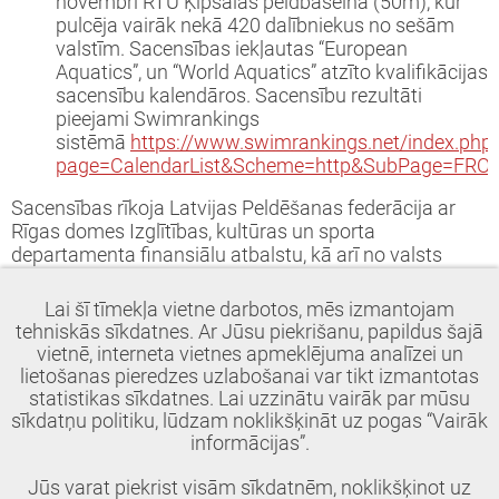
novembrī RTU Ķīpsalas peldbaseinā (50m), kur
pulcēja vairāk nekā 420 dalībniekus no sešām
valstīm. Sacensības iekļautas “European
Aquatics”, un “World Aquatics” atzīto kvalifikācijas
sacensību kalendāros. Sacensību rezultāti
pieejami Swimrankings
sistēmā
https://www.swimrankings.net/index.php
page=CalendarList&Scheme=http&SubPage=FRO
Sacensības rīkoja Latvijas Peldēšanas federācija ar
Rīgas domes Izglītības, kultūras un sporta
departamenta finansiālu atbalstu, kā arī no valsts
budžeta līdzekļiem, kas piešķirti no Izglītības un
zinātnes ministrijas.
Lai šī tīmekļa vietne darbotos, mēs izmantojam
tehniskās sīkdatnes. Ar Jūsu piekrišanu, papildus šajā
vietnē, interneta vietnes apmeklējuma analīzei un
Dalīties:
Twitter
Facebook
Google+
Draugiem
lietošanas pieredzes uzlabošanai var tikt izmantotas
statistikas sīkdatnes. Lai uzzinātu vairāk par mūsu
sīkdatņu politiku, lūdzam noklikšķināt uz pogas “Vairāk
informācijas”.
Jūs varat piekrist visām sīkdatnēm, noklikšķinot uz