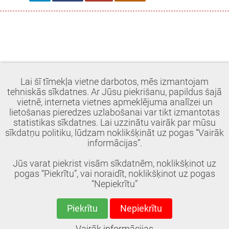
Lai šī tīmekļa vietne darbotos, mēs izmantojam
tehniskās sīkdatnes. Ar Jūsu piekrišanu, papildus šajā
vietnē, interneta vietnes apmeklējuma analīzei un
lietošanas pieredzes uzlabošanai var tikt izmantotas
statistikas sīkdatnes. Lai uzzinātu vairāk par mūsu
sīkdatņu politiku, lūdzam noklikšķināt uz pogas “Vairāk
informācijas”.
Jūs varat piekrist visām sīkdatnēm, noklikšķinot uz
pogas “Piekrītu”, vai noraidīt, noklikšķinot uz pogas
“Nepiekrītu”
Piekrītu
Nepiekrītu
© 2018, Ādažu BJSS. Visas tiesības aizsargātas.