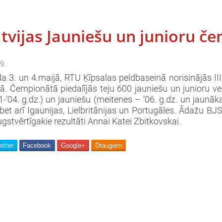
Latvijas Jauniešu un junioru 
9.
a 3. un 4.maijā, RTU Ķīpsalas peldbaseinā norisinājās II
ā. Čempionātā piedalījās teju 600 jauniešu un junioru vec
1-’04. g.dz.) un jauniešu (meitenes – ’06. g.dz. un jaunāka
 bet arī Igaunijas, Lielbritānijas un Portugāles. Ādažu B
gstvērtīgakie rezultāti Annai Katei Zbitkovskai.
itter
Facebook
Google+
Draugiem