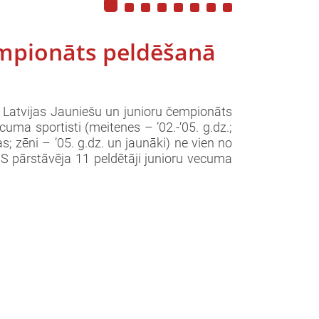
čempionāts peldēšanā
I Latvijas Jauniešu un junioru čempionāts
uma sportisti (meitenes – ’02.-‘05. g.dz.;
s; zēni – ’05. g.dz. un jaunāki) ne vien no
JSS pārstāvēja 11 peldētāji junioru vecuma