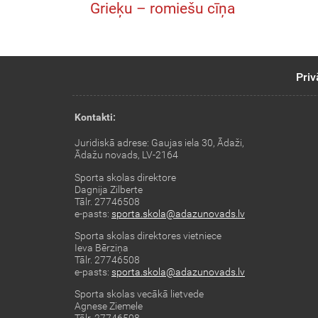
Grieķu – romiešu cīņa
Priv
Kontakti:
Juridiskā adrese: Gaujas iela 30, Ādaži,
Ādažu novads, LV-2164
Sporta skolas direktore
Dagnija Zilberte
Tālr. 27746508
e-pasts:
sporta.skola@adazunovads.lv
Sporta skolas direktores vietniece
Ieva Bērziņa
Tālr. 27746508
e-pasts:
sporta.skola@adazunovads.lv
Sporta skolas vecākā lietvede
Agnese Ziemele