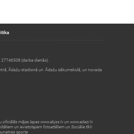
itika
i 27746508 (darba dienās).
ntrā, Ādažu stadionā un Ādažu sākumskolā, un novada
 oficiālās mājas lapas www.abjss.lv un www.adazi.lv
ltātiem un ievietotajiem fotoattēliem un
Sociālie tīkli:
unatnes sporta