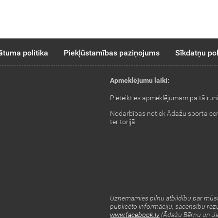
ātuma politika
Piekļūstamības paziņojums
Sīkdatņu pol
Apmeklējumu laiki:
Pieteikties apmeklējumam pa tālrun
Nodarbības notiek Ādažu sporta ce
teritorijā.
Uzņemamies pilnu atbildību par mūsu
publicēto informāciju, sacensību rezu
www.facebook.lv
(Ādažu Bērnu un Ja