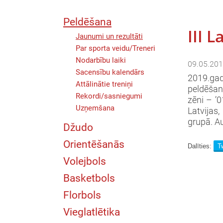
Peldēšana
III 
Jaunumi un rezultāti
Par sporta veidu/Treneri
Nodarbību laiki
09.05.201
Sacensību kalendārs
2019.gad
Attālinātie treniņi
peldēšan
Rekordi/sasniegumi
zēni – ’0
Uzņemšana
Latvijas,
grupā. Au
Džudo
Orientēšanās
Dalīties:
Tw
Volejbols
Basketbols
Florbols
Vieglatlētika