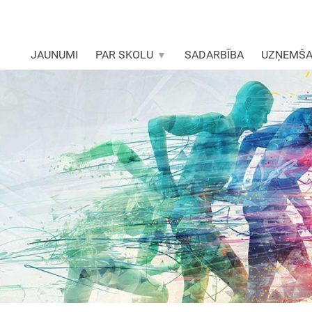
JAUNUMI
PAR SKOLU
SADARBĪBA
UZŅEMŠ