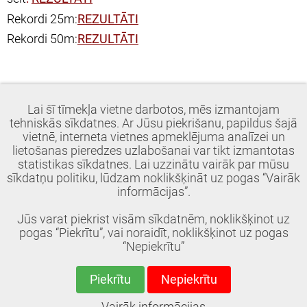
Rekordi 25m:
REZULTĀTI
Rekordi 50m:
REZULTĀTI
Treneris P.Murāns
Lai šī tīmekļa vietne darbotos, mēs izmantojam
tehniskās sīkdatnes. Ar Jūsu piekrišanu, papildus šajā
Dalīties:
Twitter
Facebook
Google+
Draugiem
vietnē, interneta vietnes apmeklējuma analīzei un
lietošanas pieredzes uzlabošanai var tikt izmantotas
statistikas sīkdatnes. Lai uzzinātu vairāk par mūsu
sīkdatņu politiku, lūdzam noklikšķināt uz pogas “Vairāk
informācijas”.
Jūs varat piekrist visām sīkdatnēm, noklikšķinot uz
pogas “Piekrītu”, vai noraidīt, noklikšķinot uz pogas
“Nepiekrītu”
Piekrītu
Nepiekrītu
© 2018, Ādažu BJSS. Visas tiesības aizsargātas.