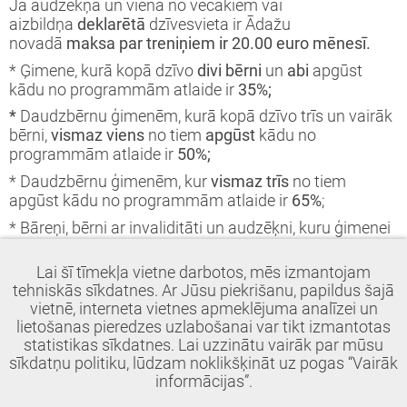
Ja audzēkņa un viena no vecākiem vai
aizbildņa
deklarētā
dzīvesvieta ir Ādažu
novadā
maksa par treniņiem ir 20.00 euro mēnesī.
* Ģimene, kurā kopā dzīvo
divi bērni
un
abi
apgūst
kādu no programmām atlaide ir
35%;
*
Daudzbērnu ģimenēm, kurā kopā dzīvo trīs un vairāk
bērni,
vismaz viens
no tiem
apgūst
kādu no
programmām atlaide ir
50%;
* Daudzbērnu ģimenēm, kur
vismaz trīs
no tiem
apgūst kādu no programmām atlaide ir
65%
;
* Bāreņi, bērni ar invaliditāti un audzēķni, kuru ģimenei
ir piešķirts trūcīgās vai maznodrošinātās personas
statuss atlaide ir
100%.
Lai šī tīmekļa vietne darbotos, mēs izmantojam
tehniskās sīkdatnes. Ar Jūsu piekrišanu, papildus šajā
Atlaidēm ir jāpiesakās tikai tādā gadījumā, ja ir
vietnē, interneta vietnes apmeklējuma analīzei un
daudzbērnu ģimene un kāds bērns ir pilngadīgs, kurš
lietošanas pieredzes uzlabošanai var tikt izmantotas
mācās! Izziņa no skolas ir jāpievieno
statistikas sīkdatnes. Lai uzzinātu vairāk par mūsu
caur
:
https://www.epakalpojumi.lv/
sīkdatņu politiku, lūdzam noklikšķināt uz pogas “Vairāk
informācijas”.
Atlaidēm ir jāpiesakās katru mācību gadu!