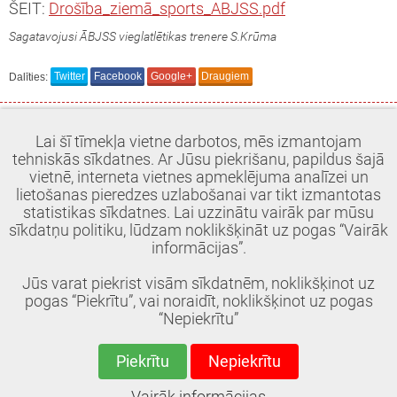
ŠEIT:
Drošība_ziemā_sports_ABJSS.pdf
Sagatavojusi ĀBJSS vieglatlētikas trenere S.Krūma
Dalīties:
Twitter
Facebook
Google+
Draugiem
Lai šī tīmekļa vietne darbotos, mēs izmantojam
tehniskās sīkdatnes. Ar Jūsu piekrišanu, papildus šajā
vietnē, interneta vietnes apmeklējuma analīzei un
lietošanas pieredzes uzlabošanai var tikt izmantotas
statistikas sīkdatnes. Lai uzzinātu vairāk par mūsu
sīkdatņu politiku, lūdzam noklikšķināt uz pogas “Vairāk
informācijas”.
Jūs varat piekrist visām sīkdatnēm, noklikšķinot uz
pogas “Piekrītu”, vai noraidīt, noklikšķinot uz pogas
“Nepiekrītu”
Piekrītu
Nepiekrītu
© 2018, Ādažu BJSS. Visas tiesības aizsargātas.