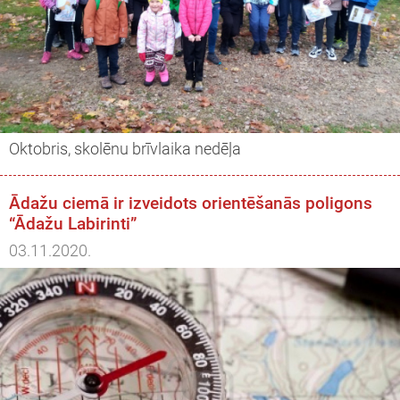
Oktobris, skolēnu brīvlaika nedēļa
Ādažu ciemā ir izveidots orientēšanās poligons
“Ādažu Labirinti”
03.11.2020.