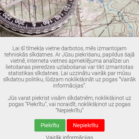
Lai šī tīmekļa vietne darbotos, mēs izmantojam
Ādaži
tehniskās sīkdatnes. Ar Jūsu piekrišanu, papildus šajā
vietnē, interneta vietnes apmeklējuma analīzei un
lietošanas pieredzes uzlabošanai var tikt izmantotas
Attālinātie treniņi orientēšanās sportā
statistikas sīkdatnes. Lai uzzinātu vairāk par mūsu
sīkdatņu politiku, lūdzam noklikšķināt uz pogas “Vairāk
23.04.2020.
informācijas”.
Individuālie un apļa treniņi
Jūs varat piekrist visām sīkdatnēm, noklikšķinot uz
pogas “Piekrītu”, vai noraidīt, noklikšķinot uz pogas
Dalīties:
Twitter
Facebook
Google+
Draugiem
“Nepiekrītu”
Piekrītu
Nepiekrītu
© 2018, Ādažu BJSS. Visas tiesības aizsargātas.
Vairāk informācijas