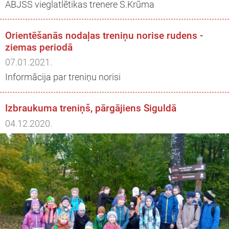
ĀBJSS vieglatlētikas trenere S.Krūma
Orientēšanās nodaļas treniņu norise rudens -
ziemas periodā
07.01.2021.
Informācija par treniņu norisi
Izbraukuma treniņš, pārgājiens Siguldā
04.12.2020.