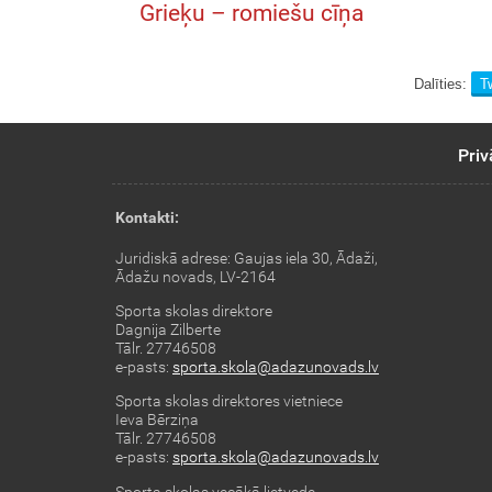
Grieķu – romiešu cīņa
Dalīties:
Tw
Priv
Kontakti:
Juridiskā adrese: Gaujas iela 30, Ādaži,
Ādažu novads, LV-2164
Sporta skolas direktore
Dagnija Zilberte
Tālr. 27746508
e-pasts:
sporta.skola@adazunovads.lv
Sporta skolas direktores vietniece
Ieva Bērziņa
Tālr. 27746508
e-pasts:
sporta.skola@adazunovads.lv