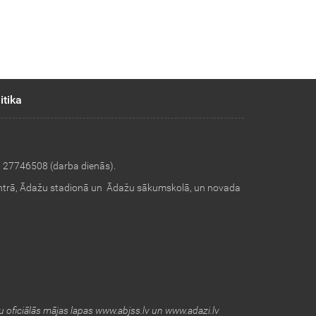
itika
i 27746508 (darba dienās).
ntrā, Ādažu stadionā un Ādažu sākumskolā, un novada
 oficiālās mājas lapas www.abjss.lv un www.adazi.lv