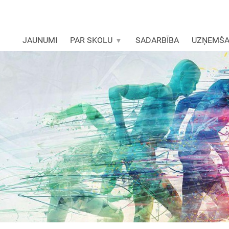
JAUNUMI
PAR SKOLU
SADARBĪBA
UZŅEMŠ