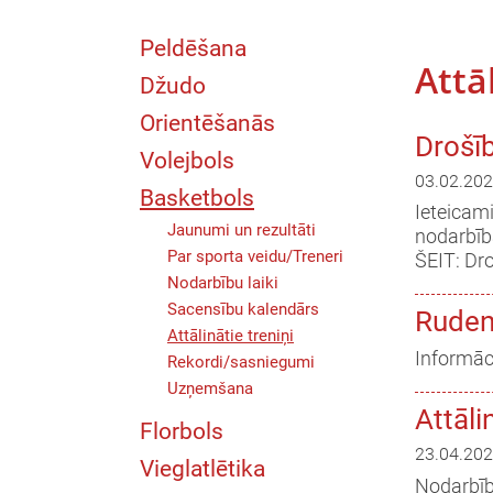
Peldēšana
Attā
Džudo
Orientēšanās
Drošīb
Volejbols
03.02.202
Basketbols
Ieteicam
Jaunumi un rezultāti
nodarbībā
Par sporta veidu/Treneri
ŠEIT: Dr
Nodarbību laiki
Sacensību kalendārs
Rudens
Attālinātie treniņi
Informāci
Rekordi/sasniegumi
Uzņemšana
Attāli
Florbols
23.04.202
Vieglatlētika
Nodarbīb