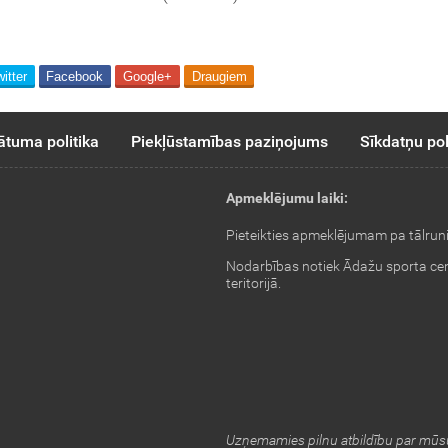
itter
Facebook
Google+
Draugiem
ātuma politika
Piekļūstamības paziņojums
Sīkdatņu pol
Apmeklējumu laiki:
Pieteikties apmeklējumam pa tālrun
Nodarbības notiek Ādažu sporta ce
teritorijā.
Uzņemamies pilnu atbildību par mūsu