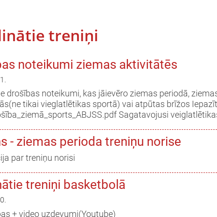
linātie treniņi
as noteikumi ziemas aktivitātēs
1.
ie drošības noteikumi, kas jāievēro ziemas periodā, ziema
s(ne tikai vieglatlētikas sportā) vai atpūtas brīžos Iepaz
ošība_ziemā_sports_ABJSS.pdf Sagatavojusi veiglatlētik
 - ziemas perioda treniņu norise
ja par treniņu norisi
nātie treniņi basketbolā
0.
as + video uzdevumi(Youtube)