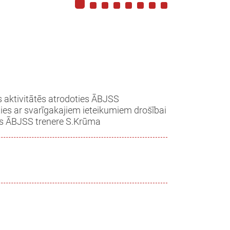
s aktivitātēs atrodoties ĀBJSS
īties ar svarīgakajiem ieteikumiem drošībai
as ĀBJSS trenere S.Krūma