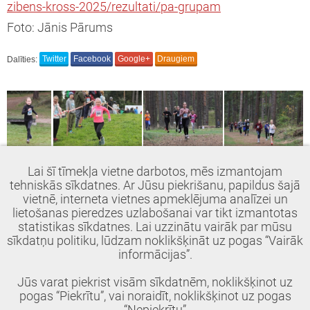
zibens-kross-2025/rezultati/pa-grupam
Foto: Jānis Pārums
Dalīties:
Twitter
Facebook
Google+
Draugiem
Lai šī tīmekļa vietne darbotos, mēs izmantojam
tehniskās sīkdatnes. Ar Jūsu piekrišanu, papildus šajā
vietnē, interneta vietnes apmeklējuma analīzei un
lietošanas pieredzes uzlabošanai var tikt izmantotas
statistikas sīkdatnes. Lai uzzinātu vairāk par mūsu
sīkdatņu politiku, lūdzam noklikšķināt uz pogas “Vairāk
informācijas”.
Jūs varat piekrist visām sīkdatnēm, noklikšķinot uz
pogas “Piekrītu”, vai noraidīt, noklikšķinot uz pogas