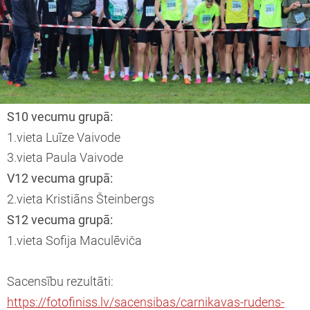
S10 vecumu grupā:
1.vieta Luīze Vaivode
3.vieta Paula Vaivode
V12 vecuma grupā:
2.vieta Kristiāns Šteinbergs
S12 vecuma grupā:
1.vieta Sofija Maculēviča
Sacensību rezultāti:
https://fotofiniss.lv/sacensibas/carnikavas-rudens-